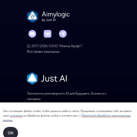
© 2017-2026 ООО "Маинд Крафт".
Все права защищены.
Технологии разговорного AI для будущего, бизнеса и
человека
На сайт компании
Мы используем файлы cookie, чтобы улучшить работу сайта. Продолжая использовать сайт, вы даете
свое
согласие
на обработку файлов cookie в соответствии с
Политикой обработки персональных
данных
.
ОК