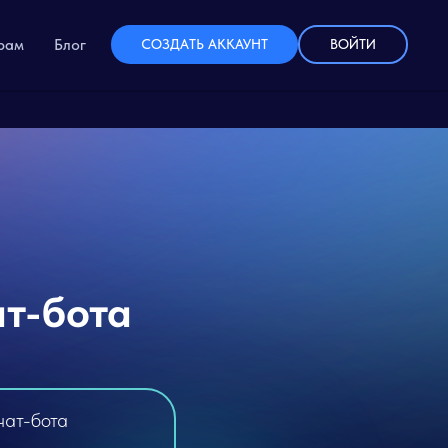
рам
Блог
СОЗДАТЬ АККАУНТ
ВОЙТИ
ат-бота
чат-бота