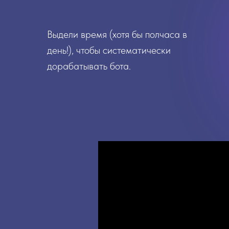
Выдели время (хотя бы полчаса в
день!), чтобы систематически
дорабатывать бота.