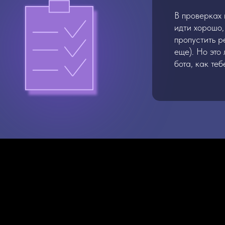
В проверках 
идти хорошо,
пропустить р
еще). Но это
бота, как те