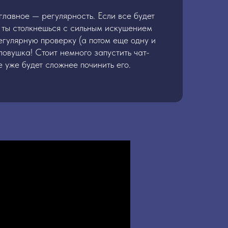
главное — регулярность. Если все будет
 ты столкнешься с сильным искушением
егулярную проверку (а потом еще одну и
 ловушка! Стоит немного запустить чат-
бе уже будет сложнее починить его.