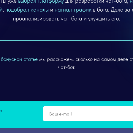
! Ты уже
выбрал платформу
для разработки чат-бота,
н
й
,
подобрал каналы
и
нагнал трафик
в бота. Дело за
проанализировать чат-бота и улучшить его.
в
бонусной статье
мы расскажем, сколько на самом деле с
чат-бот.
о