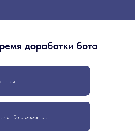
время доработки бота
вателей
я чат-бота моментов