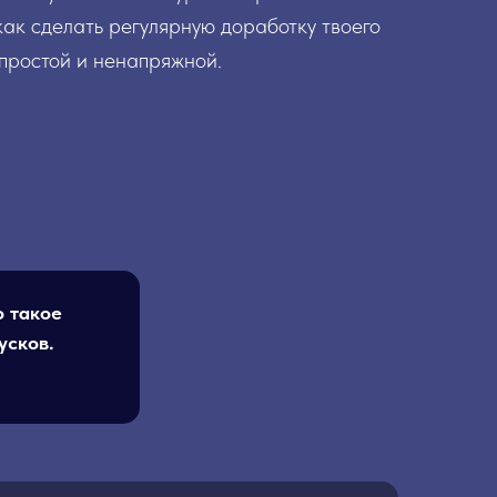
как сделать регулярную доработку твоего
 простой и ненапряжной.
о такое
усков.