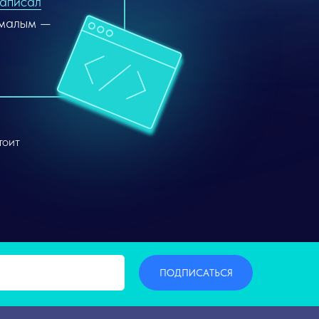
аписал
 малым —
тоит
ПОДПИСАТЬСЯ