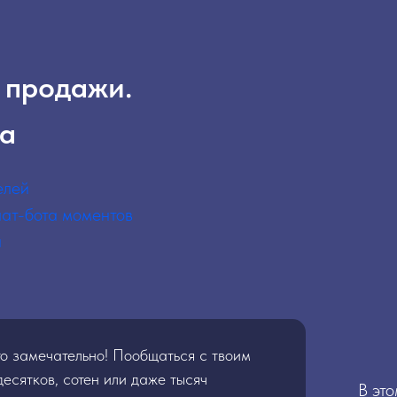
 продажи.
та
елей
чат-бота моментов
а
о замечательно! Пообщаться с твоим
есятков, сотен или даже тысяч
В эт